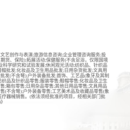
文艺创作与表演;旅游信息咨询;企业管理咨询服务;投
期货、保险);拓展活动;保健服务(不含足浴，仅限国境
农业科学研究和试验发展;休闲观光活动;纺织品、针织品
鞋帽批发;化妆品及卫生用品批发;日用杂货批发;文具用
批发(不含弩);户外装备批发;首饰、工艺品(象牙及其制
纺织品及针织品零售;服装零售;鞋帽零售;化妆品及卫生
售;箱包零售;日用杂品零售;其他日用品零售;文具用品
售(不含弩);户外装备零售;工艺美术品及收藏品零售(象
他医疗器械销售。(依法须经批准的项目，经相关部门批
)》