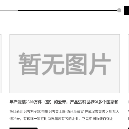
年产服装2500万件（套）的爱帝，产品远销世界50多个国家和
极目新闻记者刘孝斌 摄影记者黄士峰 通讯员黄宣 在武汉市黄陂区川龙大
地区
道28号，有这样一家在时尚界鼎鼎有名的企业：它是中国服装百强企
业，它年产销针织服装2500万件（套），它的产品远销世界50余个国家